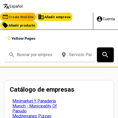
translate
Español
web
business
Create WebSite
Añadir empresa
account_circle
Cuenta
local_offer
Añadir producto
search
search
place
Catálogo de empresas
Minimarket Y Panadería
Munich - Municipality Of
Papudo
Mediterraneo Pizzas