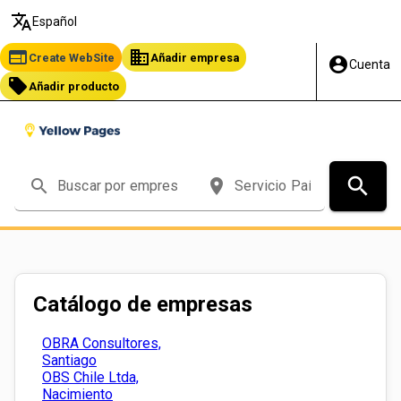
translate
Español
web
business
Create WebSite
Añadir empresa
account_circle
Cuenta
local_offer
Añadir producto
search
search
place
Catálogo de empresas
OBRA Consultores,
Santiago
OBS Chile Ltda,
Nacimiento