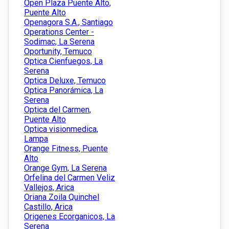
Open Plaza Puente Alto,
Puente Alto
Openagora S.A., Santiago
Operations Center -
Sodimac, La Serena
Oportunity, Temuco
Optica Cienfuegos, La
Serena
Optica Deluxe, Temuco
Optica Panorámica, La
Serena
Optica del Carmen,
Puente Alto
Optica visionmedica,
Lampa
Orange Fitness, Puente
Alto
Orange Gym, La Serena
Orfelina del Carmen Veliz
Vallejos, Arica
Oriana Zoila Quinchel
Castillo, Arica
Origenes Ecorganicos, La
Serena