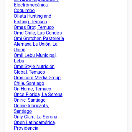
Electromecánica,
Coquimbo
Olleta Hunting and
Fishing, Temuco
Omas Brot, Temuco
Omd Chile, Las Condes
Omi Gretchen Pastelería
Alemana La Unión, La
Unión
Omil Lebu Municipal,
Lebu
OmniStyle Nutrición
Global, Temuco
Omnicom Media Group
Chile, Santiago
On Home, Temuco
Once Florida, La Serena
Oniric, Santiago
Online lubricants,
Santiago
Only Glam, La Serena
Open Latinoamérica,
Providencia