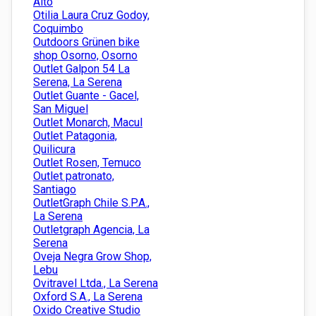
Alto
Otilia Laura Cruz Godoy,
Coquimbo
Outdoors Grünen bike
shop Osorno, Osorno
Outlet Galpon 54 La
Serena, La Serena
Outlet Guante - Gacel,
San Miguel
Outlet Monarch, Macul
Outlet Patagonia,
Quilicura
Outlet Rosen, Temuco
Outlet patronato,
Santiago
OutletGraph Chile S.P.A.,
La Serena
Outletgraph Agencia, La
Serena
Oveja Negra Grow Shop,
Lebu
Ovitravel Ltda., La Serena
Oxford S.A., La Serena
Oxido Creative Studio