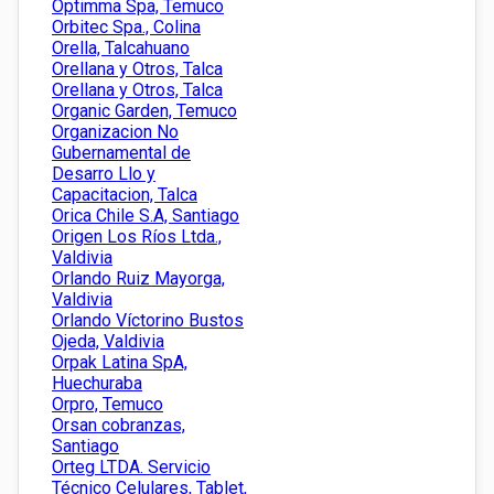
Optimma Spa, Temuco
Orbitec Spa., Colina
Orella, Talcahuano
Orellana y Otros, Talca
Orellana y Otros, Talca
Organic Garden, Temuco
Organizacion No
Gubernamental de
Desarro Llo y
Capacitacion, Talca
Orica Chile S.A, Santiago
Origen Los Ríos Ltda.,
Valdivia
Orlando Ruiz Mayorga,
Valdivia
Orlando Víctorino Bustos
Ojeda, Valdivia
Orpak Latina SpA,
Huechuraba
Orpro, Temuco
Orsan cobranzas,
Santiago
Orteg LTDA. Servicio
Técnico Celulares, Tablet,