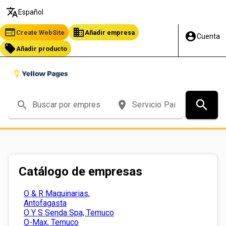
translate
Español
web
business
Create WebSite
Añadir empresa
account_circle
Cuenta
local_offer
Añadir producto
search
search
place
Catálogo de empresas
O & R Maquinarias,
Antofagasta
O Y S Senda Spa, Temuco
O-Max, Temuco