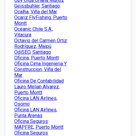
Oby Olga Oriana Muñoz
Geissbuhler, Santiago
Ocalha, Viña del Mar
Ocariz FlyFishing, Puerto
Montt
Oceanic Chile S.A.,
Vitacura
Octavio del Carmen Ortiz
Rodríguez, Maipú
OdiSEO, Santiago
Oficina, Puerto Montt
Oficina Cima Ingenieria Y
Construccion, Viña del
Mar
Oficina De Contabilidad
Lauro Melian Alvarez,
Puerto Montt
Oficina LAN Airlines,
Osorno
Oficina LAN Airlines,
Punta Arenas
Oficina Seguros
MAPFRE, Puerto Montt
Oficina Seguros