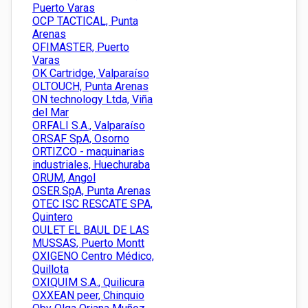
Puerto Varas
OCP TACTICAL, Punta
Arenas
OFIMASTER, Puerto
Varas
OK Cartridge, Valparaíso
OLTOUCH, Punta Arenas
ON technology Ltda, Viña
del Mar
ORFALI S.A., Valparaíso
ORSAF SpA, Osorno
ORTIZCO - maquinarias
industriales, Huechuraba
ORUM, Angol
OSER.SpA, Punta Arenas
OTEC ISC RESCATE SPA,
Quintero
OULET EL BAUL DE LAS
MUSSAS, Puerto Montt
OXIGENO Centro Médico,
Quillota
OXIQUIM S.A., Quilicura
OXXEAN peer, Chinquio