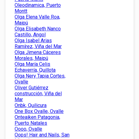
Oleodinamica, Puerto
Montt
Olga Elena Valle Roa,
Maipú
Olga Elisabeth Nanco
Castillo, Angol
Olga Isabel Arias
Ramírez, Viña del Mar
Olga Jimena Cáceres
Morales, Maipú
Olga María Celis
Echaverría, Quillota
Olga Nery Tapia Cortes,
Ovalle
Oliver Gutiérrez
construcción, Viña del
Mar
Onbk, Quilicura
One Box Ovalle, Ovalle
Onteaiken Patagonia,
Puerto Natales
Oooo, Ovalle
Oops! Hair and Nails, San