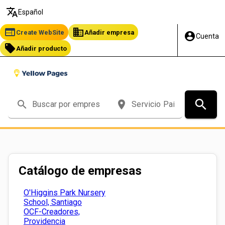
translate
Español
web
business
Create WebSite
Añadir empresa
account_circle
Cuenta
local_offer
Añadir producto
search
search
place
Catálogo de empresas
O'Higgins Park Nursery
School, Santiago
OCF-Creadores,
Providencia