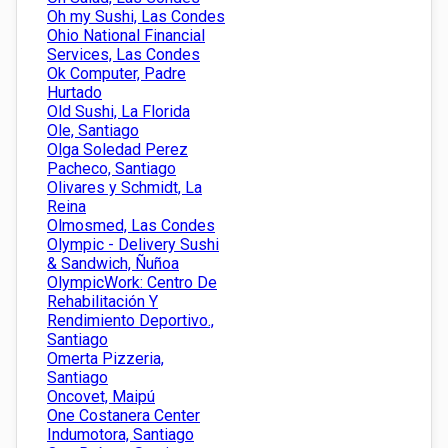
Oh my Sushi, Las Condes
Ohio National Financial
Services, Las Condes
Ok Computer, Padre
Hurtado
Old Sushi, La Florida
Ole, Santiago
Olga Soledad Perez
Pacheco, Santiago
Olivares y Schmidt, La
Reina
Olmosmed, Las Condes
Olympic - Delivery Sushi
& Sandwich, Ñuñoa
OlympicWork: Centro De
Rehabilitación Y
Rendimiento Deportivo.,
Santiago
Omerta Pizzeria,
Santiago
Oncovet, Maipú
One Costanera Center
Indumotora, Santiago