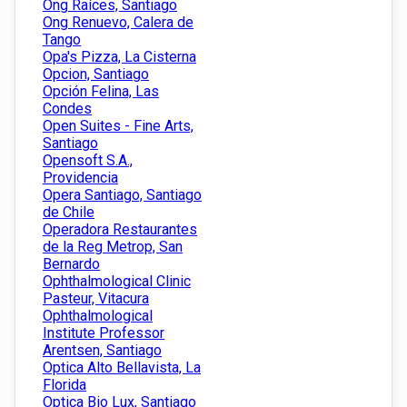
Ong Raíces, Santiago
Ong Renuevo, Calera de
Tango
Opa's Pizza, La Cisterna
Opcion, Santiago
Opción Felina, Las
Condes
Open Suites - Fine Arts,
Santiago
Opensoft S.A.,
Providencia
Opera Santiago, Santiago
de Chile
Operadora Restaurantes
de la Reg Metrop, San
Bernardo
Ophthalmological Clinic
Pasteur, Vitacura
Ophthalmological
Institute Professor
Arentsen, Santiago
Optica Alto Bellavista, La
Florida
Optica Bio Lux, Santiago