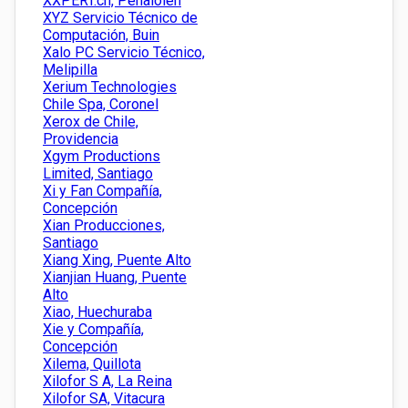
XXPERT.ch, Penalolen
XYZ Servicio Técnico de
Computación, Buin
Xalo PC Servicio Técnico,
Melipilla
Xerium Technologies
Chile Spa, Coronel
Xerox de Chile,
Providencia
Xgym Productions
Limited, Santiago
Xi y Fan Compañía,
Concepción
Xian Producciones,
Santiago
Xiang Xing, Puente Alto
Xianjian Huang, Puente
Alto
Xiao, Huechuraba
Xie y Compañía,
Concepción
Xilema, Quillota
Xilofor S A, La Reina
Xilofor SA, Vitacura