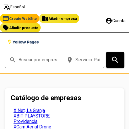
translate
Español
web
business
Create WebSite
Añadir empresa
account_circle
Cuenta
local_offer
Añadir producto
search
search
place
Catálogo de empresas
X Net, La Granja
XBIT-PLAYSTORE,
Providencia
XCam Aerial Drone