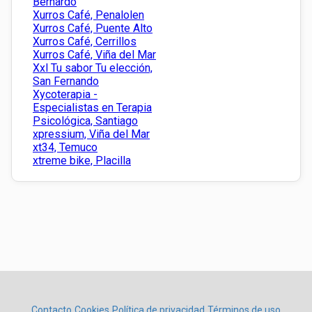
Bernardo
Xurros Café, Penalolen
Xurros Café, Puente Alto
Xurros Café, Cerrillos
Xurros Café, Viña del Mar
Xxl Tu sabor Tu elección,
San Fernando
Xycoterapia -
Especialistas en Terapia
Psicológica, Santiago
xpressium, Viña del Mar
xt34, Temuco
xtreme bike, Placilla
Contacto
Cookies
Política de privacidad
Términos de uso