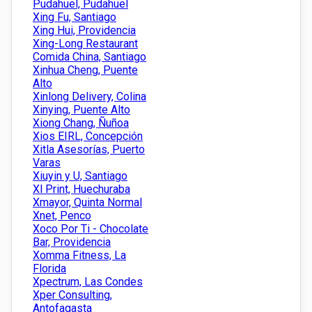
Pudahuel, Pudahuel
Xing Fu, Santiago
Xing Hui, Providencia
Xing-Long Restaurant
Comida China, Santiago
Xinhua Cheng, Puente
Alto
Xinlong Delivery, Colina
Xinying, Puente Alto
Xiong Chang, Ñuñoa
Xios EIRL, Concepción
Xitla Asesorías, Puerto
Varas
Xiuyin y U, Santiago
Xl Print, Huechuraba
Xmayor, Quinta Normal
Xnet, Penco
Xoco Por Ti - Chocolate
Bar, Providencia
Xomma Fitness, La
Florida
Xpectrum, Las Condes
Xper Consulting,
Antofagasta