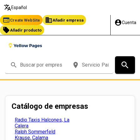
translate
Español
web
business
Create WebSite
Añadir empresa
account_circle
Cuenta
local_offer
Añadir producto
search
search
place
Catálogo de empresas
Radio Taxis Halcones, La
Calera
Ralph Sommerfeld
Krause, Calama