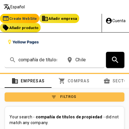
translate
Español
web
business
Create WebSite
Añadir empresa
account_circle
Cuenta
local_offer
Añadir producto
search
search
place
domain
shopping_cart
business_center
EMPRESAS
COMPRAS
SECTO
filter_list
FILTROS
Your search -
compañía de títulos de propiedad
- did not
match any company.