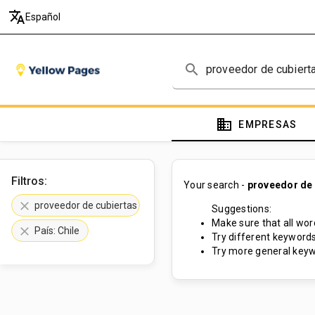
translate
Español
search
domain
EMPRESAS
Filtros:
Your search -
proveedor de
clear
proveedor de cubiertas para embarcaciones
Suggestions:
Make sure that all word
clear
País: Chile
Try different keywords
Try more general keyw