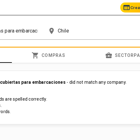
web
Crea
place
shopping_cart
business_center
COMPRAS
SECTORP
 cubiertas para embarcaciones
- did not match any company.
s are spelled correctly.
.
ords.