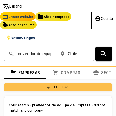
translate
Español
web
business
Create WebSite
Añadir empresa
account_circle
Cuenta
local_offer
Añadir producto
search
search
place
domain
shopping_cart
business_center
EMPRESAS
COMPRAS
SECTO
filter_list
FILTROS
Your search -
proveedor de equipo de limpieza
- did not
match any company.