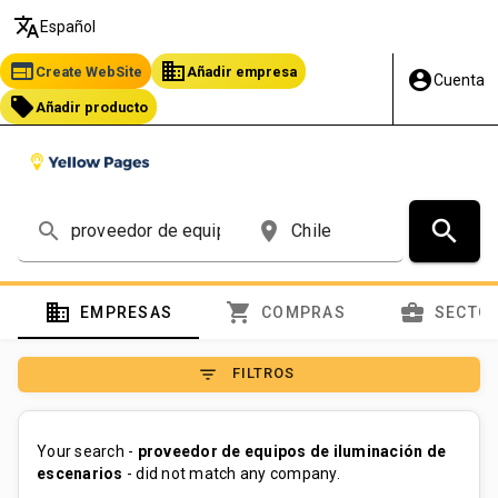
translate
Español
web
business
Create WebSite
Añadir empresa
account_circle
Cuenta
local_offer
Añadir producto
search
search
place
domain
shopping_cart
business_center
EMPRESAS
COMPRAS
SECTO
filter_list
FILTROS
Your search -
proveedor de equipos de iluminación de
escenarios
- did not match any company.