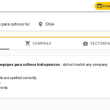
web
Crea
place
shopping_cart
business_center
COMPRAS
SECTORP
equipos para cultivos hidropónicos
- did not match any company.
s are spelled correctly.
.
ords.