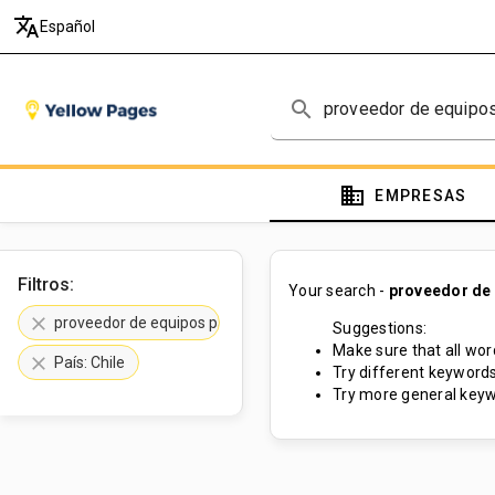
translate
Español
search
domain
EMPRESAS
Filtros:
Your search -
proveedor de 
clear
proveedor de equipos para cultivos hidropónicos
Suggestions:
Make sure that all word
clear
País: Chile
Try different keywords
Try more general keyw