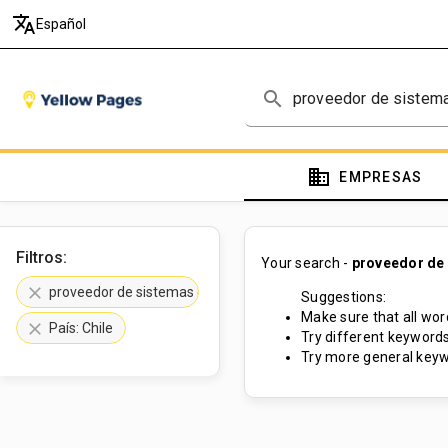
translate
Español
search
domain
EMPRESAS
Filtros:
Your search -
proveedor de
clear
proveedor de sistemas de seguridad
Suggestions:
Make sure that all word
clear
País: Chile
Try different keywords
Try more general keyw