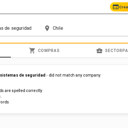
web
Crea
place
shopping_cart
business_center
COMPRAS
SECTORP
 sistemas de seguridad
- did not match any company.
s are spelled correctly.
.
ords.