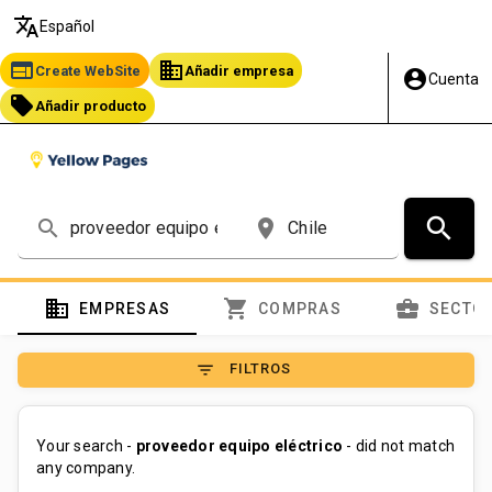
translate
Español
web
business
Create WebSite
Añadir empresa
account_circle
Cuenta
local_offer
Añadir producto
search
search
place
domain
shopping_cart
business_center
EMPRESAS
COMPRAS
SECTO
filter_list
FILTROS
Your search -
proveedor equipo eléctrico
- did not match
any company.