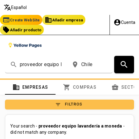
translate
Español
web
business
Create WebSite
Añadir empresa
account_circle
Cuenta
local_offer
Añadir producto
search
search
place
domain
shopping_cart
business_center
EMPRESAS
COMPRAS
SECTO
filter_list
FILTROS
Your search -
proveedor equipo lavandería a moneda
-
did not match any company.