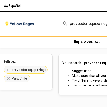
translate
Español
search
domain
EMPRESAS
Filtros:
Your search -
proveedor eq
clear
proveedor equipo riego
Suggestions:
Make sure that all word
clear
País: Chile
Try different keywords
Try more general keyw