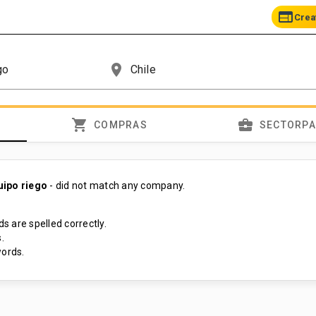
web
Crea
place
shopping_cart
business_center
COMPRAS
SECTORP
uipo riego
- did not match any company.
s are spelled correctly.
.
ords.