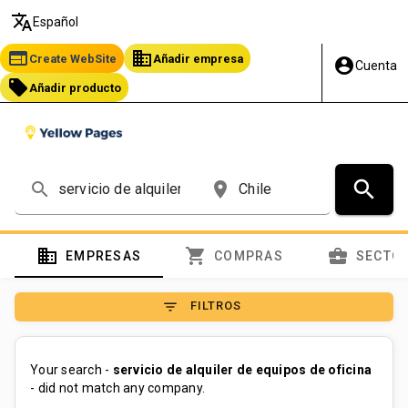
translate
Español
web
business
Create WebSite
Añadir empresa
account_circle
Cuenta
local_offer
Añadir producto
search
search
place
domain
shopping_cart
business_center
EMPRESAS
COMPRAS
SECTO
filter_list
FILTROS
Your search -
servicio de alquiler de equipos de oficina
- did not match any company.