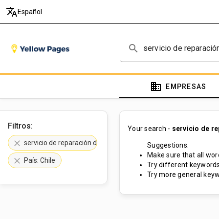
translate
Español
search
domain
EMPRESAS
Filtros:
Your search -
servicio de r
clear
servicio de reparación de máquinas de escribir
Suggestions:
Make sure that all word
clear
País: Chile
Try different keywords
Try more general keyw