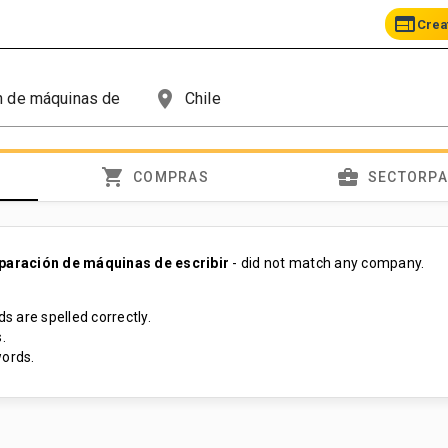
web
Crea
place
shopping_cart
business_center
COMPRAS
SECTORP
eparación de máquinas de escribir
- did not match any company.
s are spelled correctly.
.
ords.