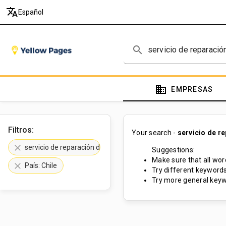
translate
Español
search
domain
EMPRESAS
Filtros:
Your search -
servicio de r
clear
servicio de reparación de pianos
Suggestions:
Make sure that all word
clear
País: Chile
Try different keywords
Try more general keyw