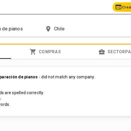
web
Crea
place
shopping_cart
business_center
COMPRAS
SECTORP
eparación de pianos
- did not match any company.
s are spelled correctly.
.
ords.