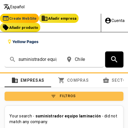
translate
Español
web
business
Create WebSite
Añadir empresa
account_circle
Cuenta
local_offer
Añadir producto
search
search
place
domain
shopping_cart
business_center
EMPRESAS
COMPRAS
SECTO
filter_list
FILTROS
Your search -
suministrador equipo laminación
- did not
match any company.