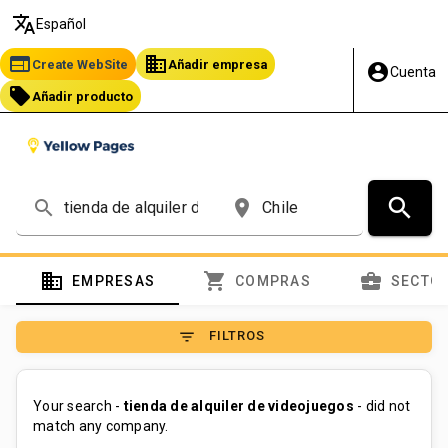
translate
Español
web
business
Create WebSite
Añadir empresa
account_circle
Cuenta
local_offer
Añadir producto
search
search
place
domain
shopping_cart
business_center
EMPRESAS
COMPRAS
SECTO
filter_list
FILTROS
Your search -
tienda de alquiler de videojuegos
- did not
match any company.