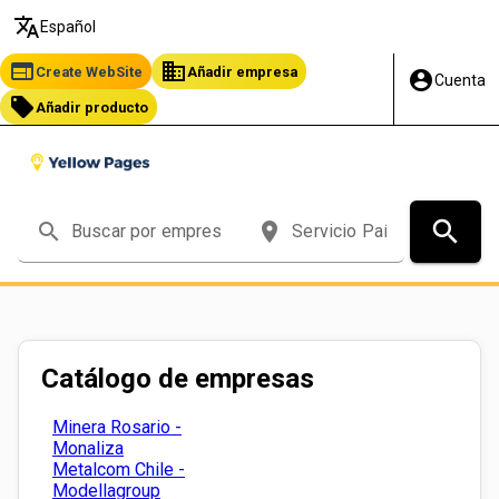
translate
Español
web
business
Create WebSite
Añadir empresa
account_circle
Cuenta
local_offer
Añadir producto
search
search
place
Catálogo de empresas
Minera Rosario -
Monaliza
Metalcom Chile -
Modellagroup