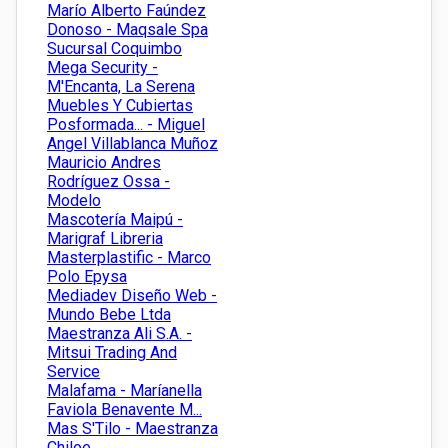
Marío Alberto Faúndez
Donoso - Maqsale Spa
Sucursal Coquimbo
Mega Security -
M'Encanta, La Serena
Muebles Y Cubiertas
Posformada... - Miguel
Angel Villablanca Muñoz
Mauricio Andres
Rodríguez Ossa -
Modelo
Mascotería Maipú -
Marigraf Libreria
Masterplastific - Marco
Polo Epysa
Mediadev Diseño Web -
Mundo Bebe Ltda
Maestranza Ali S.A. -
Mitsui Trading And
Service
Malafama - Maríanella
Faviola Benavente M...
Mas S'Tilo - Maestranza
Chiloe