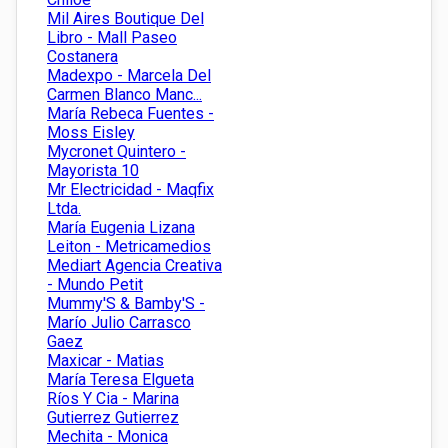
Mil Aires Boutique Del
Libro - Mall Paseo
Costanera
Madexpo - Marcela Del
Carmen Blanco Manc...
María Rebeca Fuentes -
Moss Eisley
Mycronet Quintero -
Mayorista 10
Mr Electricidad - Maqfix
Ltda.
María Eugenia Lizana
Leiton - Metricamedios
Mediart Agencia Creativa
- Mundo Petit
Mummy'S & Bamby'S -
Marío Julio Carrasco
Gaez
Maxicar - Matias
María Teresa Elgueta
Ríos Y Cia - Marina
Gutierrez Gutierrez
Mechita - Monica