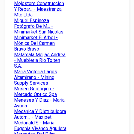
Mojostore Construccion
Y Repar... - Maestranza
Mtc Ltda.
Miguel Espinoza
Fotógrafo De M... -
Minimarket San Nicolas
Minimarket El Arbol -
Mónica Del Carmen
Bravo Bravo
Matamala Mejías Andrea
- Muebleria Rio Tolten
S.A.
María Víctoria Lagos
Altamirano - Mining
Supply Services
Museo Geológico -
Mercado Optico Spa
Meneses Y Diaz - María
Ayuda
Mecanica Y Distribuidora
Autom... - Maxipet
Mcdonald'S - María
Eugenia Vivánco Aguilera